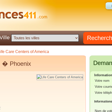
Recherc
Ville
ife Care Centers of America
Demand
és � Phoenix
Informatio
Votre nom
Votre courri
Votre télép
Informations
r
Nom de vot