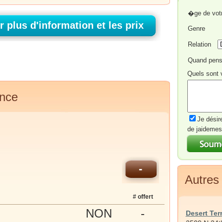
�ge de vot
Genre
Relation
Quand pens
Quels sont 
ence
Je désir
de jaidemes
-
Autres
# offert
NON
-
Desert Te