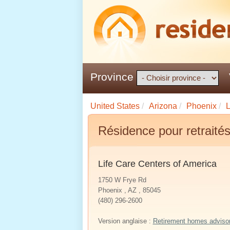
Province
United States
/
Arizona
/
Phoenix
/
L
Résidence pour retrait
Life Care Centers of America
1750 W Frye Rd
Phoenix , AZ , 85045
(480) 296-2600
Version anglaise :
Retirement homes adviso