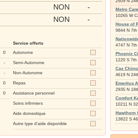
2509 N 24th
NON
-
Metro Care
10265 W Ca
NON
-
House of 
9844 N 7th 
Nationwide
Service offerts
4747 N 7th 
0
Autonome
Phoenix C
1220 S 7th 
-
Semi-Autonome
Cas Chirop
-
Non-Autonome
4619 N 24th
0
Repas
Emeritus A
2935 N 18th
0
Assistance personnel
Comfort K
Soins infirmiers
10211 N 32
Hawthorn 
Aide domestique
13822 S 46t
Autre type d'aide disponible