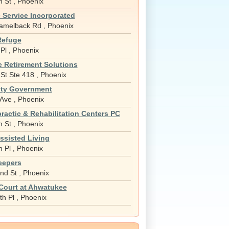
 St , Phoenix
 Service Incorporated
melback Rd , Phoenix
Refuge
Pl , Phoenix
 Retirement Solutions
St Ste 418 , Phoenix
ity Government
Ave , Phoenix
ractic & Rehabilitation Centers PC
 St , Phoenix
ssisted Living
 Pl , Phoenix
eepers
nd St , Phoenix
Court at Ahwatukee
h Pl , Phoenix