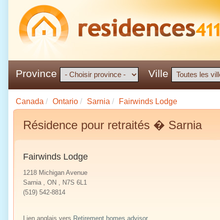
Province
Ville
Canada
/
Ontario
/
Sarnia
/
Fairwinds Lodge
Résidence pour retraités � Sarnia
Fairwinds Lodge
1218 Michigan Avenue
Sarnia , ON , N7S 6L1
(519) 542-8814
Lien anglais vers
Retirement homes advisor