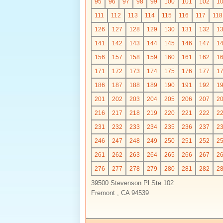
95
96
97
98
99
100
101
102
1
111
112
113
114
115
116
117
118
126
127
128
129
130
131
132
1
141
142
143
144
145
146
147
1
156
157
158
159
160
161
162
1
171
172
173
174
175
176
177
1
186
187
188
189
190
191
192
1
201
202
203
204
205
206
207
2
216
217
218
219
220
221
222
2
231
232
233
234
235
236
237
2
246
247
248
249
250
251
252
2
261
262
263
264
265
266
267
2
276
277
278
279
280
281
282
2
39500 Stevenson Pl Ste 102
Fremont , CA 94539