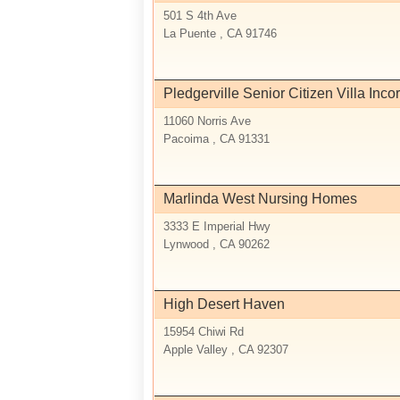
501 S 4th Ave
La Puente , CA 91746
Pledgerville Senior Citizen Villa Inco
11060 Norris Ave
Pacoima , CA 91331
Marlinda West Nursing Homes
3333 E Imperial Hwy
Lynwood , CA 90262
High Desert Haven
15954 Chiwi Rd
Apple Valley , CA 92307