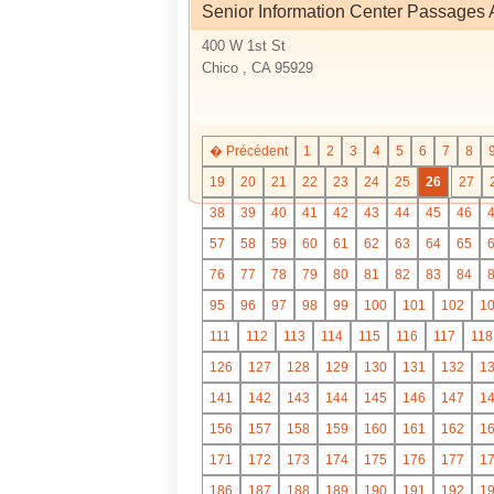
Senior Information Center Passages 
400 W 1st St
Chico , CA 95929
� Précédent
1
2
3
4
5
6
7
8
19
20
21
22
23
24
25
26
27
38
39
40
41
42
43
44
45
46
57
58
59
60
61
62
63
64
65
76
77
78
79
80
81
82
83
84
95
96
97
98
99
100
101
102
1
111
112
113
114
115
116
117
118
126
127
128
129
130
131
132
1
141
142
143
144
145
146
147
1
156
157
158
159
160
161
162
1
171
172
173
174
175
176
177
1
186
187
188
189
190
191
192
1