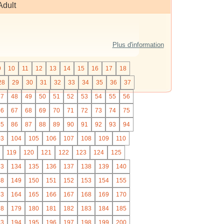
Adult
Plus d'information
9
10
11
12
13
14
15
16
17
18
28
29
30
31
32
33
34
35
36
37
47
48
49
50
51
52
53
54
55
56
66
67
68
69
70
71
72
73
74
75
85
86
87
88
89
90
91
92
93
94
03
104
105
106
107
108
109
110
119
120
121
122
123
124
125
33
134
135
136
137
138
139
140
48
149
150
151
152
153
154
155
63
164
165
166
167
168
169
170
78
179
180
181
182
183
184
185
93
194
195
196
197
198
199
200