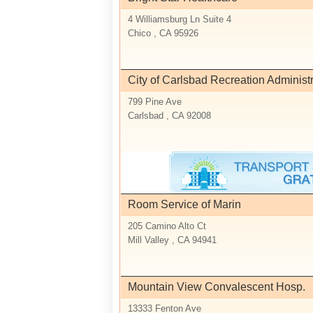
4 Williamsburg Ln Suite 4
Chico , CA 95926
City of Carlsbad Recreation Administr
799 Pine Ave
Carlsbad , CA 92008
Room Service of Marin
205 Camino Alto Ct
Mill Valley , CA 94941
Mountain View Convalescent Hosp.
13333 Fenton Ave