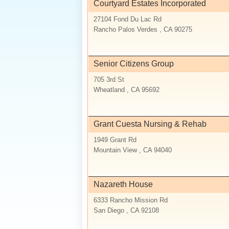
Courtyard Estates Incorporated
27104 Fond Du Lac Rd
Rancho Palos Verdes , CA 90275
Senior Citizens Group
705 3rd St
Wheatland , CA 95692
Grant Cuesta Nursing & Rehab
1949 Grant Rd
Mountain View , CA 94040
Nazareth House
6333 Rancho Mission Rd
San Diego , CA 92108