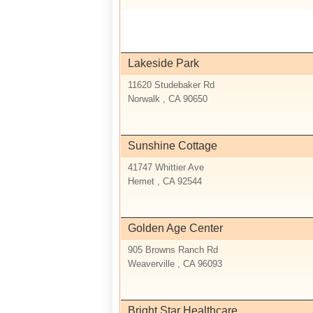
Lakeside Park
11620 Studebaker Rd
Norwalk , CA 90650
Sunshine Cottage
41747 Whittier Ave
Hemet , CA 92544
Golden Age Center
905 Browns Ranch Rd
Weaverville , CA 96093
Bright Star Healthcare