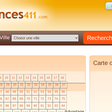
Recherc
Ville
Carte d
9
10
11
12
13
14
15
16
17
18
28
29
30
31
32
33
34
35
36
37
47
48
49
50
51
52
53
54
55
56
66
67
68
69
70
71
72
73
74
75
85
86
87
88
89
90
91
92
93
94
Advantage