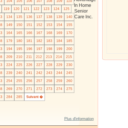
03
104
105
106
107
108
109
110
In Home
119
120
121
122
123
124
125
Senior
Care Inc.
33
134
135
136
137
138
139
140
48
149
150
151
152
153
154
155
63
164
165
166
167
168
169
170
78
179
180
181
182
183
184
185
93
194
195
196
197
198
199
200
08
209
210
211
212
213
214
215
23
224
225
226
227
228
229
230
38
239
240
241
242
243
244
245
53
254
255
256
257
258
259
260
68
269
270
271
272
273
274
275
83
284
285
Suivant �
Plus d'information