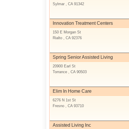
Sylmar , CA 91342
Innovation Treatment Centers
150 E Morgan St
Rialto , CA 92376
Spring Senior Assisted Living
20900 Earl St
Torrance , CA 90503
Elim In Home Care
6276 N 1st St
Fresno , CA 93710
Assisted Living Inc