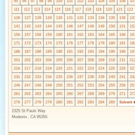
95
96
97
98
99
100
101
102
103
104
105
106
10
111
112
113
114
115
116
117
118
119
120
121
122
126
127
128
129
130
131
132
133
134
135
136
13
141
142
143
144
145
146
147
148
149
150
151
15
156
157
158
159
160
161
162
163
164
165
166
16
171
172
173
174
175
176
177
178
179
180
181
18
186
187
188
189
190
191
192
193
194
195
196
19
201
202
203
204
205
206
207
208
209
210
211
21
216
217
218
219
220
221
222
223
224
225
226
22
231
232
233
234
235
236
237
238
239
240
241
24
246
247
248
249
250
251
252
253
254
255
256
25
261
262
263
264
265
266
267
268
269
270
271
27
276
277
278
279
280
281
282
283
284
285
Suivant 
2325 St Pauls Way
Modesto , CA 95355