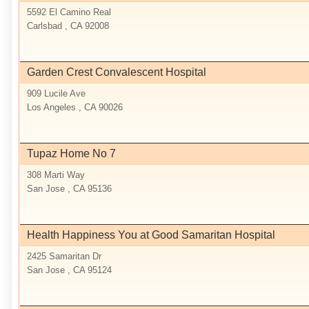
5592 El Camino Real
Carlsbad , CA 92008
Garden Crest Convalescent Hospital
909 Lucile Ave
Los Angeles , CA 90026
Tupaz Home No 7
308 Marti Way
San Jose , CA 95136
Health Happiness You at Good Samaritan Hospital
2425 Samaritan Dr
San Jose , CA 95124