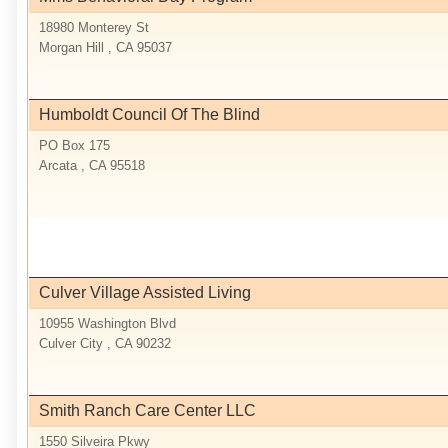
18980 Monterey St
Morgan Hill , CA 95037
Humboldt Council Of The Blind
PO Box 175
Arcata , CA 95518
Culver Village Assisted Living
10955 Washington Blvd
Culver City , CA 90232
Smith Ranch Care Center LLC
1550 Silveira Pkwy