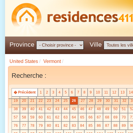
Province
Ville
United States
/
Vermont
/
Recherche :
� Précédent
1
2
3
4
5
6
7
8
9
10
11
12
13
14
19
20
21
22
23
24
25
26
27
28
29
30
31
32
3
38
39
40
41
42
43
44
45
46
47
48
49
50
51
5
57
58
59
60
61
62
63
64
65
66
67
68
69
70
7
76
77
78
79
80
81
82
83
84
85
86
87
88
89
9