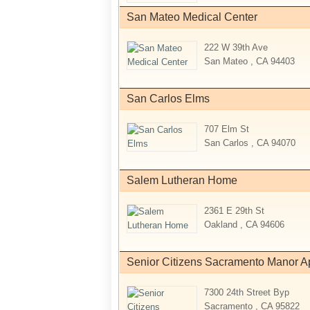
San Mateo Medical Center
222 W 39th Ave
San Mateo , CA 94403
San Carlos Elms
707 Elm St
San Carlos , CA 94070
Salem Lutheran Home
2361 E 29th St
Oakland , CA 94606
Senior Citizens Sacramento Manor Ap
7300 24th Street Byp
Sacramento , CA 95822