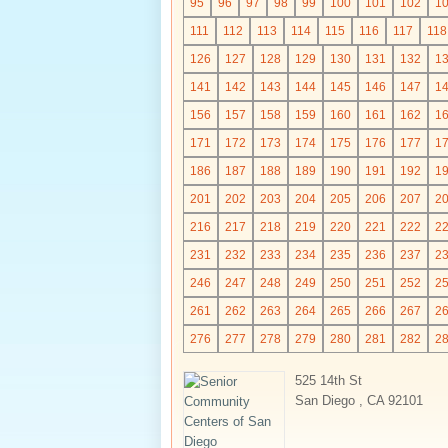
95
96
97
98
99
100
101
102
1
111
112
113
114
115
116
117
118
126
127
128
129
130
131
132
1
141
142
143
144
145
146
147
1
156
157
158
159
160
161
162
1
171
172
173
174
175
176
177
1
186
187
188
189
190
191
192
1
201
202
203
204
205
206
207
2
216
217
218
219
220
221
222
2
231
232
233
234
235
236
237
2
246
247
248
249
250
251
252
2
261
262
263
264
265
266
267
2
276
277
278
279
280
281
282
2
525 14th St
San Diego , CA 92101