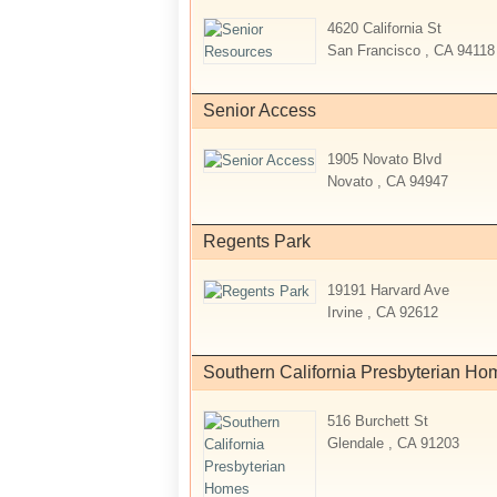
4620 California St
San Francisco , CA 94118
Senior Access
1905 Novato Blvd
Novato , CA 94947
Regents Park
19191 Harvard Ave
Irvine , CA 92612
Southern California Presbyterian Ho
516 Burchett St
Glendale , CA 91203