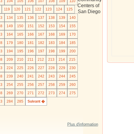
03
104
105
106
107
108
109
110
Centers of
119
120
121
122
123
124
125
San Diego
33
134
135
136
137
138
139
140
48
149
150
151
152
153
154
155
63
164
165
166
167
168
169
170
78
179
180
181
182
183
184
185
93
194
195
196
197
198
199
200
08
209
210
211
212
213
214
215
23
224
225
226
227
228
229
230
38
239
240
241
242
243
244
245
53
254
255
256
257
258
259
260
68
269
270
271
272
273
274
275
83
284
285
Suivant �
Plus d'information