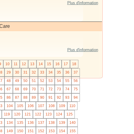
Plus d'information
 Care
Plus d'information
9
10
11
12
13
14
15
16
17
18
28
29
30
31
32
33
34
35
36
37
47
48
49
50
51
52
53
54
55
56
66
67
68
69
70
71
72
73
74
75
85
86
87
88
89
90
91
92
93
94
03
104
105
106
107
108
109
110
119
120
121
122
123
124
125
33
134
135
136
137
138
139
140
48
149
150
151
152
153
154
155