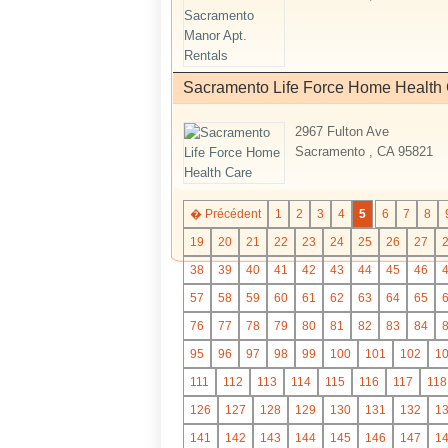
Sacramento Life Force Home Health
2967 Fulton Ave
Sacramento , CA 95821
� Précédent
1
2
3
4
5
6
7
8
19
20
21
22
23
24
25
26
27
38
39
40
41
42
43
44
45
46
57
58
59
60
61
62
63
64
65
76
77
78
79
80
81
82
83
84
95
96
97
98
99
100
101
102
1
111
112
113
114
115
116
117
118
126
127
128
129
130
131
132
1
141
142
143
144
145
146
147
1