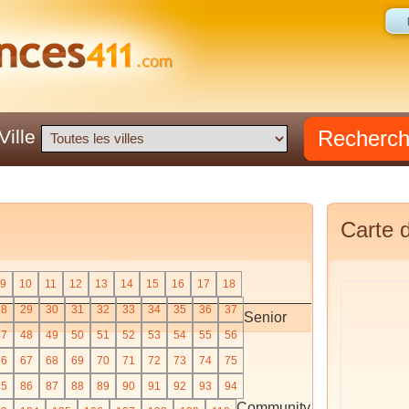
Recherc
Ville
Carte d
9
10
11
12
13
14
15
16
17
18
28
29
30
31
32
33
34
35
36
37
Senior
47
48
49
50
51
52
53
54
55
56
66
67
68
69
70
71
72
73
74
75
85
86
87
88
89
90
91
92
93
94
Community