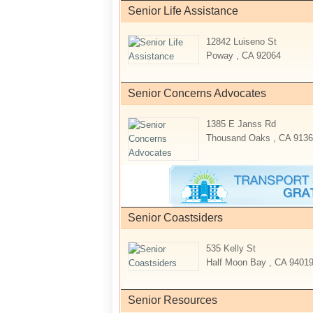
Senior Life Assistance
12842 Luiseno St
Poway , CA 92064
Senior Concerns Advocates
1385 E Janss Rd
Thousand Oaks , CA 9136
Senior Coastsiders
535 Kelly St
Half Moon Bay , CA 9401
Senior Resources