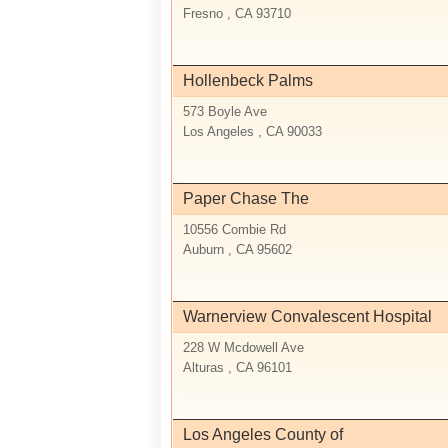
Fresno , CA 93710
Hollenbeck Palms
573 Boyle Ave
Los Angeles , CA 90033
Paper Chase The
10556 Combie Rd
Auburn , CA 95602
Warnerview Convalescent Hospital
228 W Mcdowell Ave
Alturas , CA 96101
Los Angeles County of