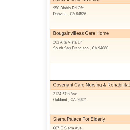
950 Diablo Rd Ofc
Danville , CA 94526
Bougainvilleas Care Home
201 Alta Vista Dr
South San Francisco , CA 94080
Covenant Care Nursing & Rehabilitat
2124 57th Ave
Oakland , CA 94621
Sierra Palace For Elderly
607 E Sierra Ave