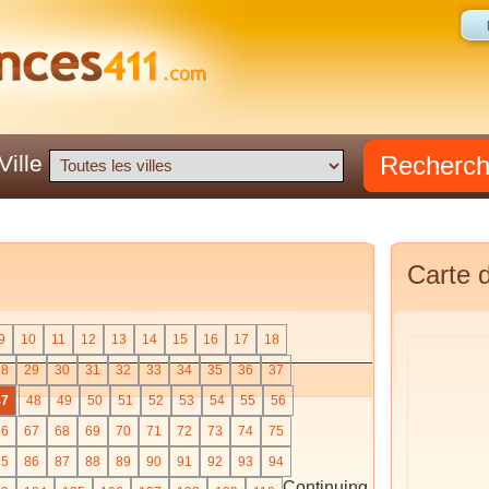
Recherc
Ville
Carte d
9
10
11
12
13
14
15
16
17
18
28
29
30
31
32
33
34
35
36
37
47
48
49
50
51
52
53
54
55
56
66
67
68
69
70
71
72
73
74
75
85
86
87
88
89
90
91
92
93
94
Continuing