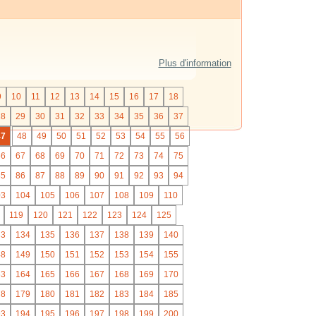
Plus d'information
9
10
11
12
13
14
15
16
17
18
28
29
30
31
32
33
34
35
36
37
47
48
49
50
51
52
53
54
55
56
66
67
68
69
70
71
72
73
74
75
85
86
87
88
89
90
91
92
93
94
03
104
105
106
107
108
109
110
119
120
121
122
123
124
125
33
134
135
136
137
138
139
140
48
149
150
151
152
153
154
155
63
164
165
166
167
168
169
170
78
179
180
181
182
183
184
185
93
194
195
196
197
198
199
200