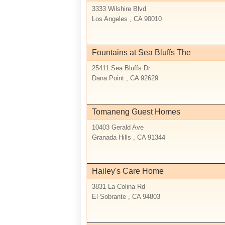
3333 Wilshire Blvd
Los Angeles , CA 90010
Fountains at Sea Bluffs The
25411 Sea Bluffs Dr
Dana Point , CA 92629
Tomaneng Guest Homes
10403 Gerald Ave
Granada Hills , CA 91344
Hailey's Care Home
3831 La Colina Rd
El Sobrante , CA 94803