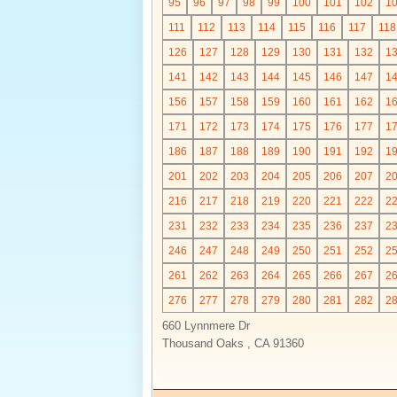
95
96
97
98
99
100
101
102
1
111
112
113
114
115
116
117
118
126
127
128
129
130
131
132
1
141
142
143
144
145
146
147
1
156
157
158
159
160
161
162
1
171
172
173
174
175
176
177
1
186
187
188
189
190
191
192
1
201
202
203
204
205
206
207
2
216
217
218
219
220
221
222
2
231
232
233
234
235
236
237
2
246
247
248
249
250
251
252
2
261
262
263
264
265
266
267
2
276
277
278
279
280
281
282
2
660 Lynnmere Dr
Thousand Oaks , CA 91360