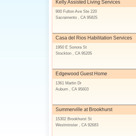
Kelly Assisted Living Services
900 Fulton Ave Ste 220
Sacramento , CA 95825
Casa del Rios Habilitation Services
1950 E Sonora St
Stockton , CA 95205
Edgewood Guest Home
1361 Martin Dr
Auburn , CA 95603
Summerville at Brookhurst
15302 Brookhurst St
Westminster , CA 92683