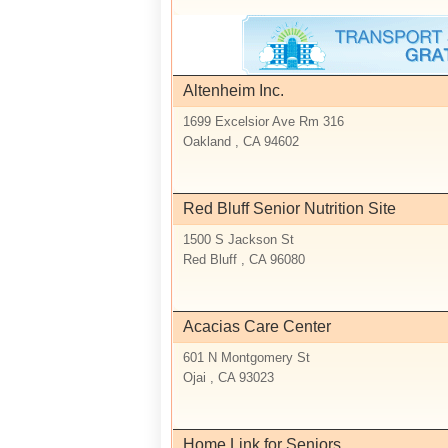
Altenheim Inc.
1699 Excelsior Ave Rm 316
Oakland , CA 94602
Red Bluff Senior Nutrition Site
1500 S Jackson St
Red Bluff , CA 96080
Acacias Care Center
601 N Montgomery St
Ojai , CA 93023
Home Link for Seniors