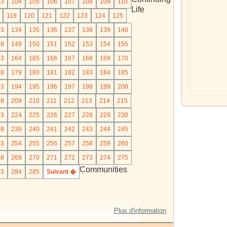
03
104
105
106
107
108
109
110
Life
119
120
121
122
123
124
125
33
134
135
136
137
138
139
140
48
149
150
151
152
153
154
155
63
164
165
166
167
168
169
170
78
179
180
181
182
183
184
185
93
194
195
196
197
198
199
200
08
209
210
211
212
213
214
215
23
224
225
226
227
228
229
230
38
239
240
241
242
243
244
245
53
254
255
256
257
258
259
260
68
269
270
271
272
273
274
275
Communities
83
284
285
Suivant �
Plus d'information