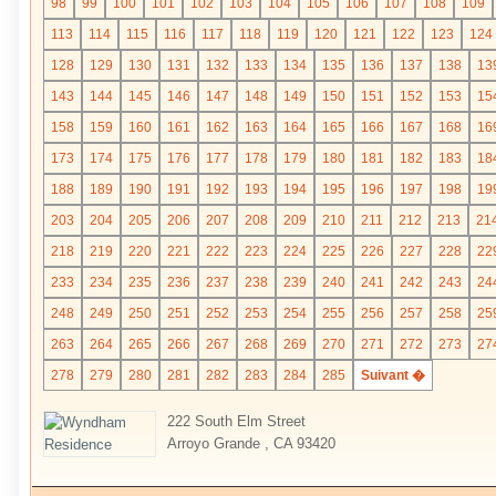
98
99
100
101
102
103
104
105
106
107
108
109
113
114
115
116
117
118
119
120
121
122
123
124
128
129
130
131
132
133
134
135
136
137
138
13
143
144
145
146
147
148
149
150
151
152
153
15
158
159
160
161
162
163
164
165
166
167
168
16
173
174
175
176
177
178
179
180
181
182
183
18
188
189
190
191
192
193
194
195
196
197
198
19
203
204
205
206
207
208
209
210
211
212
213
21
218
219
220
221
222
223
224
225
226
227
228
22
233
234
235
236
237
238
239
240
241
242
243
24
248
249
250
251
252
253
254
255
256
257
258
25
263
264
265
266
267
268
269
270
271
272
273
27
278
279
280
281
282
283
284
285
Suivant �
222 South Elm Street
Arroyo Grande , CA 93420