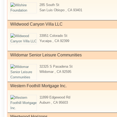
285 South St
San Luis Obispo , CA 93401
Wildwood Canyon Villa LLC
33951 Colorado St
Yucaipa , CA 92399
Wildomar Senior Leisure Communities
32325 S Pasadena St
Wildomar , CA 92595
Western Foothill Mortgage Inc.
11899 Edgewood Rd
Auburn , CA 95603
Westwood Horizons