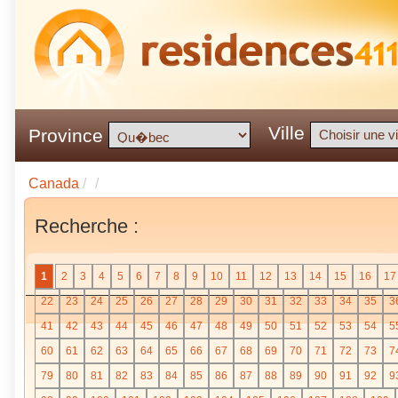
Ville
Province
Canada
/
/
Recherche :
1
2
3
4
5
6
7
8
9
10
11
12
13
14
15
16
17
22
23
24
25
26
27
28
29
30
31
32
33
34
35
3
41
42
43
44
45
46
47
48
49
50
51
52
53
54
5
60
61
62
63
64
65
66
67
68
69
70
71
72
73
7
79
80
81
82
83
84
85
86
87
88
89
90
91
92
9